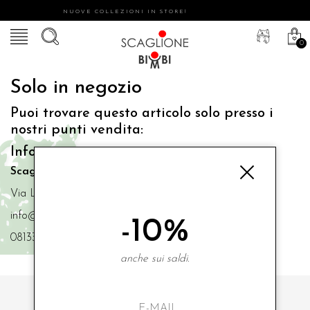
NUOVE COLLEZIONI IN STORE!
0
Solo in negozio
Puoi trovare questo articolo solo presso i
nostri punti vendita:
Info contatti
Scaglione Bimbi di Iacono Maria Angela
Via Luigi Mazzella,73 80077 Ischia
info@scaglionebimbi.com
-10%
0813331162
anche sui saldi.
ISCRIVITI ALLA NOSTRA NEWSLETTER