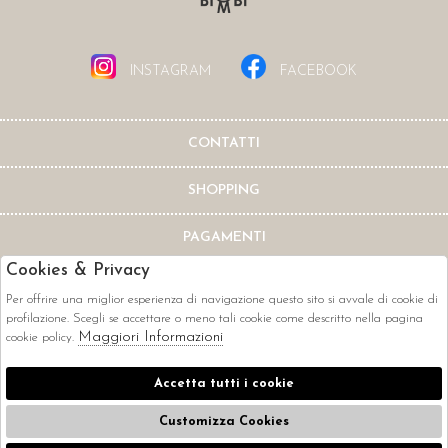
INSTAGRAM
FACEBOOK
CONTATTI
SHOPPING
PAGAMENTI
Cookies & Privacy
Per offrire una miglior esperienza di navigazione questo sito si avvale di cookie di
profilazione. Scegli se accettare o meno tali cookie come descritto nella pagina
Maggiori Informazioni
cookie policy.
CORRIERI
Accetta tutti i cookie
Customizza Cookies