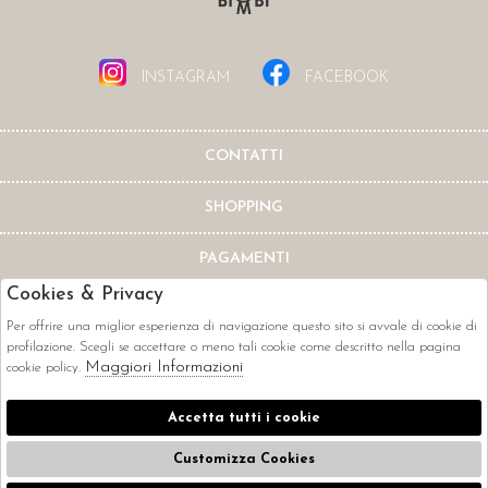
INSTAGRAM
FACEBOOK
CONTATTI
SHOPPING
PAGAMENTI
Cookies & Privacy
Per offrire una miglior esperienza di navigazione questo sito si avvale di cookie di
profilazione. Scegli se accettare o meno tali cookie come descritto nella pagina
Maggiori Informazioni
cookie policy.
CORRIERI
Accetta tutti i cookie
Customizza Cookies