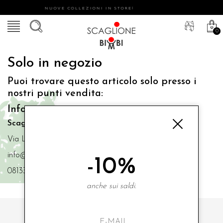
NUOVE COLLEZIONI IN STORE!
0
Solo in negozio
Puoi trovare questo articolo solo presso i
nostri punti vendita:
Info contatti
Scaglione Bimbi di Iacono Maria Angela
Via Luigi Mazzella,73 80077 Ischia
info@scaglionebimbi.com
-10%
0813331162
anche sui saldi.
ISCRIVITI ALLA NOSTRA NEWSLETTER