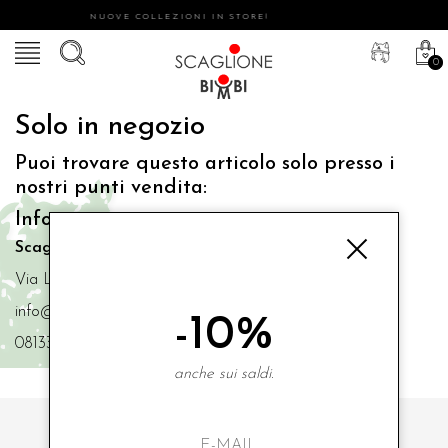
NUOVE COLLEZIONI IN STORE!
0
Solo in negozio
Puoi trovare questo articolo solo presso i
nostri punti vendita:
Info contatti
Scaglione Bimbi di Iacono Maria Angela
Via Luigi Mazzella,73 80077 Ischia
info@scaglionebimbi.com
-10%
0813331162
anche sui saldi.
ISCRIVITI ALLA NOSTRA NEWSLETTER