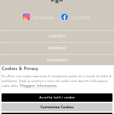
INSTAGRAM
FACEBOOK
CONTATTI
SHOPPING
PAGAMENTI
Cookies & Privacy
Per offrire una miglior esperienza di navigazione questo sito si avvale di cookie di
profilazione. Scegli se accettare o meno tali cookie come descritto nella pagina
Maggiori Informazioni
cookie policy.
CORRIERI
Accetta tutti i cookie
Customizza Cookies