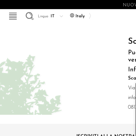
NUOV
Italy
Lingua
So
Pu
ve
In
Sca
Via
inf
081