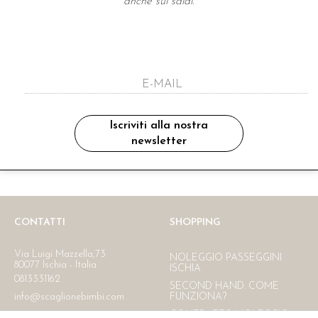
anche sui saldi.
A NEWSLETTER
ho letto ed accettato le condizioni sulla pr
Iscriviti alla nostra
newsletter
Ritiro in negozio
Consegna gratuita in Italia
oltre i 150 €
CONTATTI
SHOPPING
Via Luigi Mazzella,73
NOLEGGIO PASSEGGINI
80077 Ischia - Italia
ISCHIA
0813331162
SECOND HAND. COME
info@scaglionebimbi.com
FUNZIONA?
CONTRATTO NOLEGGIO