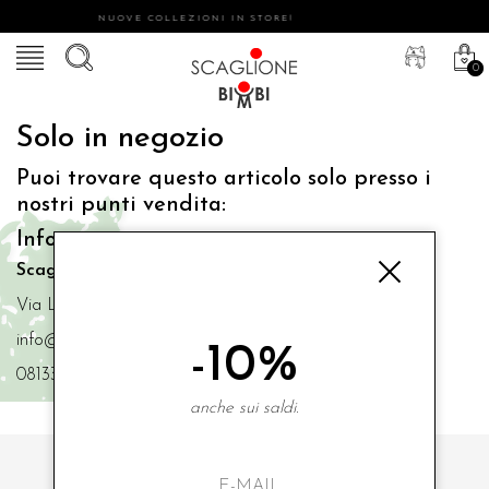
NUOVE COLLEZIONI IN STORE!
0
Solo in negozio
Puoi trovare questo articolo solo presso i
nostri punti vendita:
Info contatti
Scaglione Bimbi di Iacono Maria Angela
Via Luigi Mazzella,73 80077 Ischia
info@scaglionebimbi.com
-10%
0813331162
anche sui saldi.
ISCRIVITI ALLA NOSTRA NEWSLETTER