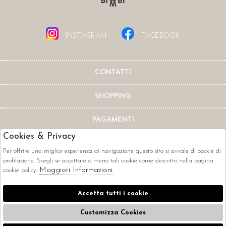
INSTAGRAM
FACEBOOK
CONTATTI
SHOPPING
PAGAMENTI
Cookies & Privacy
Per offrire una miglior esperienza di navigazione questo sito si avvale di cookie di
profilazione. Scegli se accettare o meno tali cookie come descritto nella pagina
Maggiori Informazioni
cookie policy.
CORRIERI
Accetta tutti i cookie
Customizza Cookies