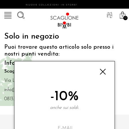
NUOVE COLLEZIONI IN STORE!
0
Solo in negozio
Puoi trovare questo articolo solo presso i
nostri punti vendita:
Info contatti
Scaglione Bimbi di Iacono Maria Angela
Via Luigi Mazzella,73 80077 Ischia
info@scaglionebimbi.com
-10%
0813331162
anche sui saldi.
ISCRIVITI ALLA NOSTRA NEWSLETTER