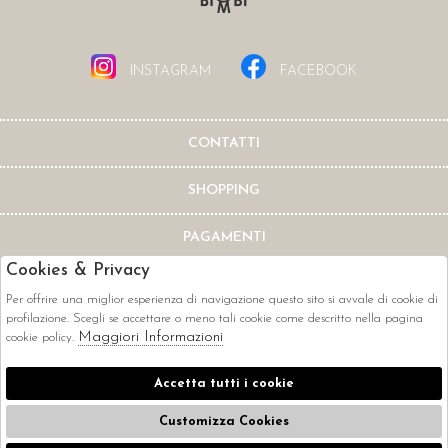
INSTAGRAM
FACEBOOK
CONTATTI
SHOPPING
PAGAMENTI
Cookies & Privacy
Per offrire una miglior esperienza di navigazione questo sito si avvale di cookie di
profilazione. Scegli se accettare o meno tali cookie come descritto nella pagina
Maggiori Informazioni
cookie policy.
CORRIERI
Accetta tutti i cookie
Customizza Cookies