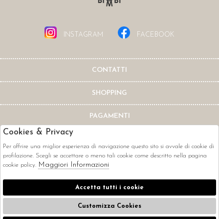
INSTAGRAM
FACEBOOK
CONTATTI
SHOPPING
PAGAMENTI
Cookies & Privacy
Per offrire una miglior esperienza di navigazione questo sito si avvale di cookie di
profilazione. Scegli se accettare o meno tali cookie come descritto nella pagina
Maggiori Informazioni
cookie policy.
CORRIERI
Accetta tutti i cookie
Customizza Cookies