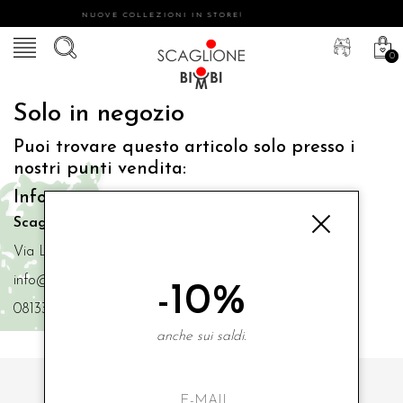
NUOVE COLLEZIONI IN STORE!
0
Solo in negozio
Puoi trovare questo articolo solo presso i
nostri punti vendita:
Info contatti
Scaglione Bimbi di Iacono Maria Angela
Via Luigi Mazzella,73 80077 Ischia
info@scaglionebimbi.com
-10%
0813331162
anche sui saldi.
ISCRIVITI ALLA NOSTRA NEWSLETTER