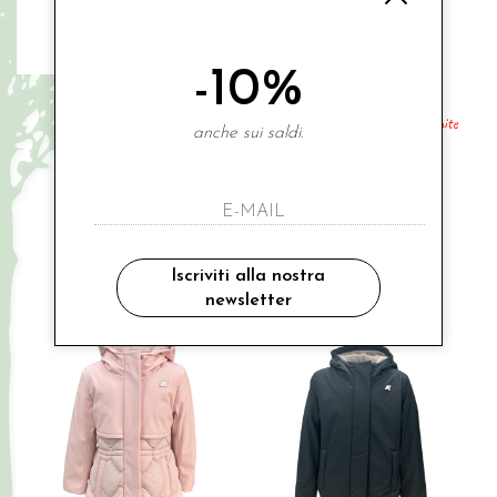
-10%
K-WAY
K-WAY
p. denise twill soft beaver
p. marlesse hybrid warm shell white
anche sui saldi.
natural
€ 200.00
€ 200.00
8A
10A
12A
14A
6A
8A
10A
12A
14A
Nuovi Arrivi
Nuovi Arrivi
Iscriviti alla nostra
newsletter