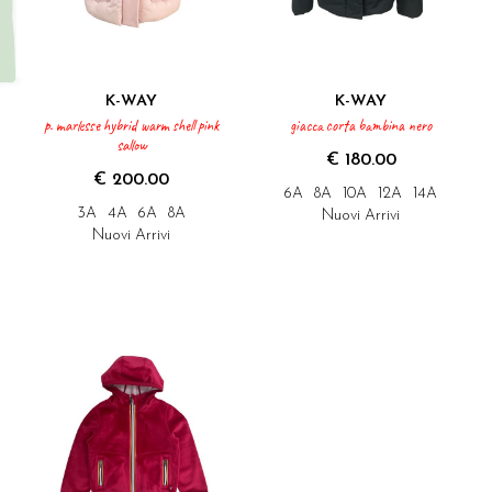
K-WAY
K-WAY
p. marlesse hybrid warm shell pink
giacca corta bambina nero
sallow
€ 180.00
€ 200.00
6A
8A
10A
12A
14A
3A
4A
6A
8A
Nuovi Arrivi
Nuovi Arrivi