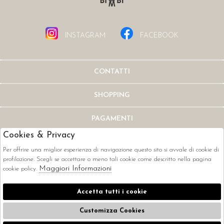
INSTAGRAM
FACEBOOK
CONTATTI
SHOPPING
PAGAMENTI
Cookies & Privacy
Per offrire una miglior esperienza di navigazione questo sito si avvale di cookie di
profilazione. Scegli se accettare o meno tali cookie come descritto nella pagina
Maggiori Informazioni
cookie policy.
CORRIERI
Accetta tutti i cookie
Customizza Cookies