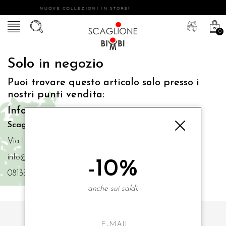
NUOVE COLLEZIONI IN STORE!
0
Solo in negozio
Puoi trovare questo articolo solo presso i
nostri punti vendita:
Info contatti
Scaglione Bimbi di Iacono Maria Angela
Via Luigi Mazzella,73 80077 Ischia
info@scaglionebimbi.com
-10%
0813331162
anche sui saldi.
ISCRIVITI ALLA NOSTRA NEWSLETTER