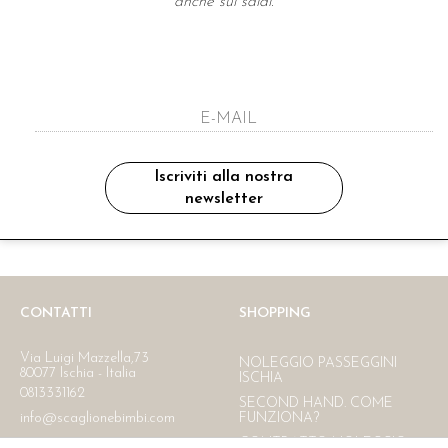
anche sui saldi.
A NEWSLETTER
ho letto ed accettato le condizioni sulla pr
Iscriviti alla nostra
newsletter
Ritiro in negozio
Consegna gratuita in Italia
oltre i 150 €
CONTATTI
SHOPPING
Via Luigi Mazzella,73
NOLEGGIO PASSEGGINI
80077 Ischia - Italia
ISCHIA
0813331162
SECOND HAND. COME
info@scaglionebimbi.com
FUNZIONA?
CONTRATTO NOLEGGIO