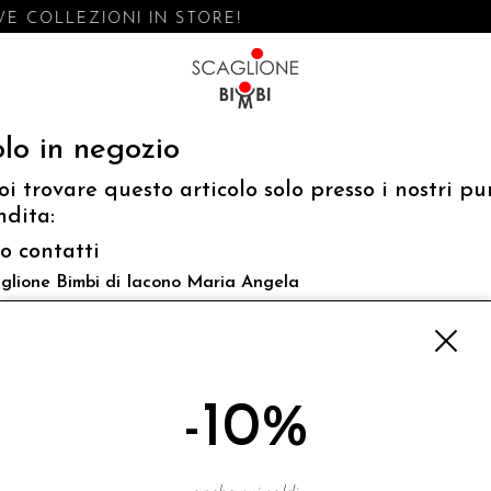
E COLLEZIONI IN STORE!
lo in negozio
oi trovare questo articolo solo presso i nostri pu
ndita:
fo contatti
glione Bimbi di Iacono Maria Angela
 Luigi Mazzella,73 80077 Ischia
o@scaglionebimbi.com
3331162
-10%