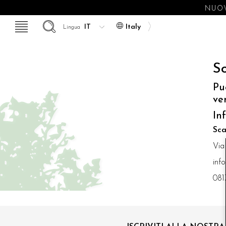
NUOV
Italy
Lingua
So
Pu
ve
In
Sca
Via
inf
081