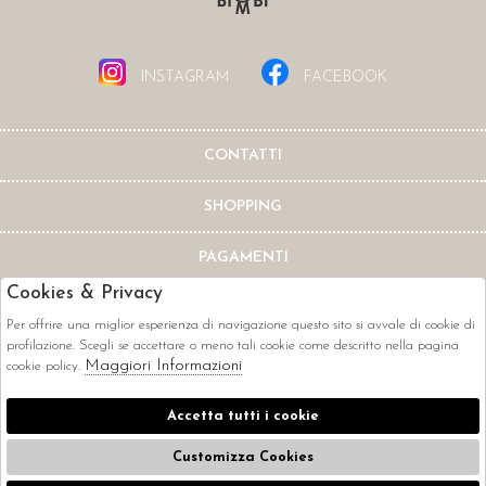
INSTAGRAM
FACEBOOK
CONTATTI
SHOPPING
PAGAMENTI
Cookies & Privacy
Per offrire una miglior esperienza di navigazione questo sito si avvale di cookie di
profilazione. Scegli se accettare o meno tali cookie come descritto nella pagina
Maggiori Informazioni
cookie policy.
CORRIERI
Accetta tutti i cookie
Customizza Cookies