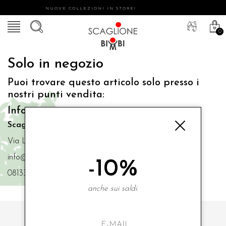
NUOVE COLLEZIONI IN STORE!
0
Solo in negozio
Puoi trovare questo articolo solo presso i
nostri punti vendita:
Info contatti
Scaglione Bimbi di Iacono Maria Angela
Via Luigi Mazzella,73 80077 Ischia
info@scaglionebimbi.com
-10%
0813331162
anche sui saldi.
ISCRIVITI ALLA NOSTRA NEWSLETTER