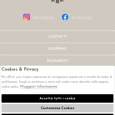
INSTAGRAM
FACEBOOK
CONTATTI
SHOPPING
PAGAMENTI
Cookies & Privacy
Per offrire una miglior esperienza di navigazione questo sito si avvale di cookie di
profilazione. Scegli se accettare o meno tali cookie come descritto nella pagina
Maggiori Informazioni
cookie policy.
CORRIERI
Accetta tutti i cookie
Customizza Cookies