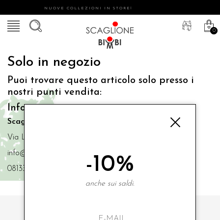
NUOVE COLLEZIONI IN STORE!
0
Solo in negozio
Puoi trovare questo articolo solo presso i
nostri punti vendita:
Info contatti
Scaglione Bimbi di Iacono Maria Angela
Via Luigi Mazzella,73 80077 Ischia
info@scaglionebimbi.com
-10%
0813331162
anche sui saldi.
ISCRIVITI ALLA NOSTRA NEWSLETTER