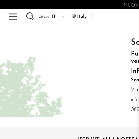
NUOVE
Italy
Lingua
So
Pu
ve
In
Sca
Via
inf
081