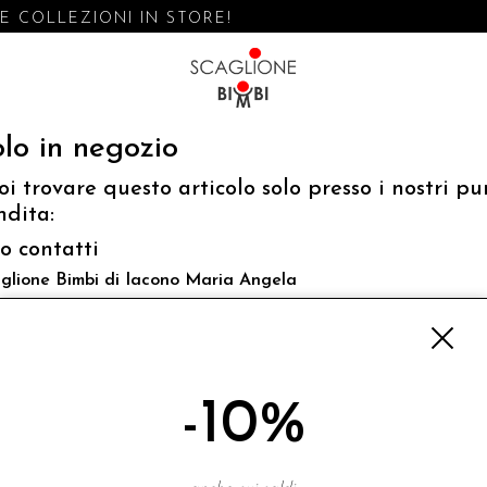
 COLLEZIONI IN STORE!
lo in negozio
oi trovare questo articolo solo presso i nostri pu
ndita:
fo contatti
glione Bimbi di Iacono Maria Angela
 Luigi Mazzella,73 80077 Ischia
o@scaglionebimbi.com
3331162
-10%