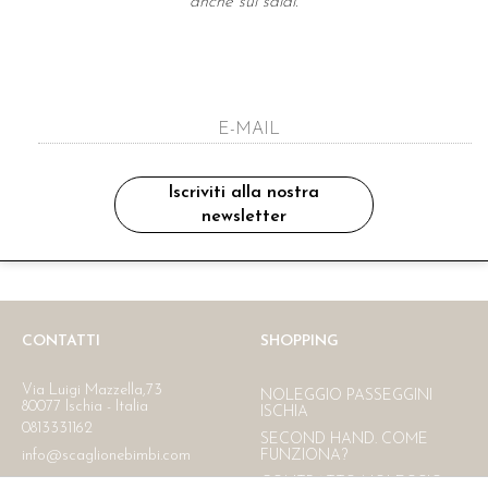
anche sui saldi.
A NEWSLETTER
ho letto ed accettato le condizioni sulla pr
Iscriviti alla nostra
newsletter
Ritiro in negozio
Consegna gratuita in Italia
oltre i 150 €
CONTATTI
SHOPPING
Via Luigi Mazzella,73
NOLEGGIO PASSEGGINI
80077 Ischia - Italia
ISCHIA
0813331162
SECOND HAND. COME
info@scaglionebimbi.com
FUNZIONA?
CONTRATTO NOLEGGIO