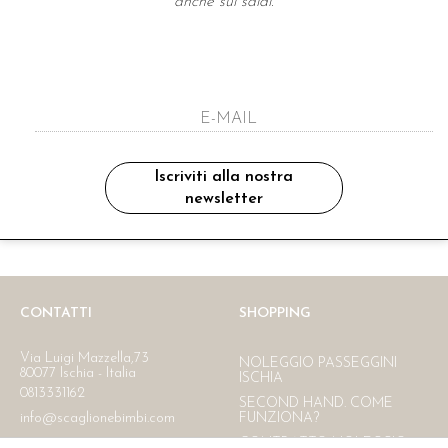
anche sui saldi.
A NEWSLETTER
ho letto ed accettato le condizioni sulla pr
Iscriviti alla nostra
newsletter
Ritiro in negozio
Consegna gratuita in Italia
oltre i 150 €
CONTATTI
SHOPPING
Via Luigi Mazzella,73
NOLEGGIO PASSEGGINI
80077 Ischia - Italia
ISCHIA
0813331162
SECOND HAND. COME
info@scaglionebimbi.com
FUNZIONA?
CONTRATTO NOLEGGIO