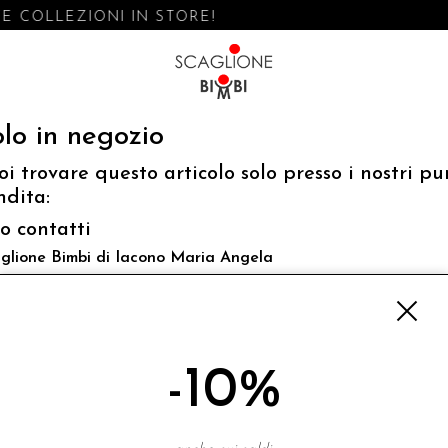
 COLLEZIONI IN STORE!
lo in negozio
oi trovare questo articolo solo presso i nostri pu
ndita:
fo contatti
glione Bimbi di Iacono Maria Angela
 Luigi Mazzella,73 80077 Ischia
o@scaglionebimbi.com
3331162
-10%