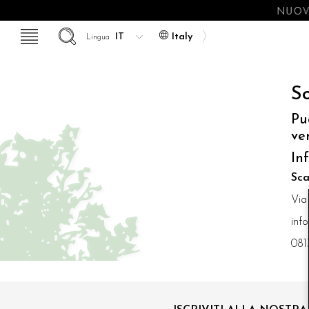
NUOVE
Italy
Lingua
So
Pu
ve
In
Sca
Via
inf
081