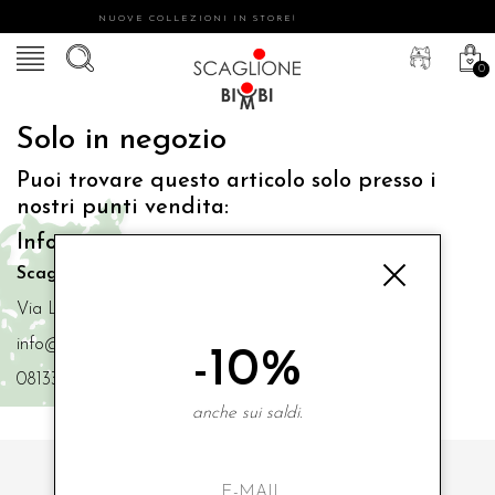
NUOVE COLLEZIONI IN STORE!
0
Solo in negozio
Puoi trovare questo articolo solo presso i
nostri punti vendita:
Info contatti
Scaglione Bimbi di Iacono Maria Angela
Via Luigi Mazzella,73 80077 Ischia
info@scaglionebimbi.com
-10%
0813331162
anche sui saldi.
ISCRIVITI ALLA NOSTRA NEWSLETTER