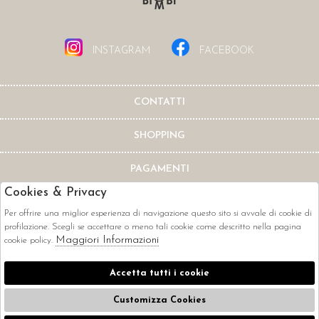
INSTAGRAM
FACEBOOK
CONTATTI
SHOPPING
PAGAMENTI
Cookies & Privacy
Per offrire una miglior esperienza di navigazione questo sito si avvale di cookie di
profilazione. Scegli se accettare o meno tali cookie come descritto nella pagina
Maggiori Informazioni
cookie policy.
CORRIERI
Accetta tutti i cookie
Customizza Cookies