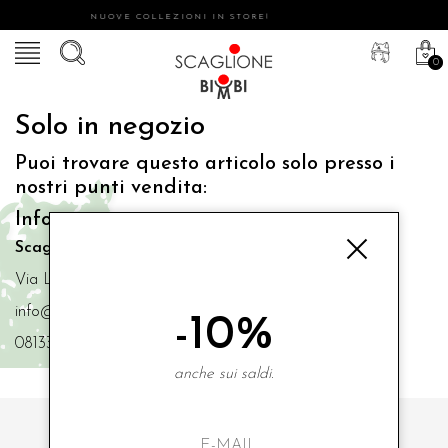
NUOVE COLLEZIONI IN STORE!
0
Solo in negozio
Puoi trovare questo articolo solo presso i
nostri punti vendita:
Info contatti
Scaglione Bimbi di Iacono Maria Angela
Via Luigi Mazzella,73 80077 Ischia
info@scaglionebimbi.com
-10%
0813331162
anche sui saldi.
ISCRIVITI ALLA NOSTRA NEWSLETTER