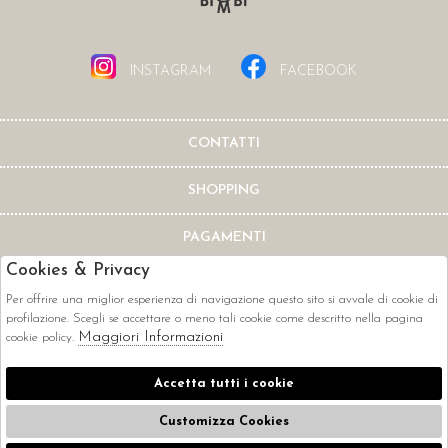
INSTAGRAM
FACEBOOK
CONTATTI
SHOPPING
PAGAMENTI
Cookies & Privacy
Per offrire una miglior esperienza di navigazione questo sito si avvale di cookie di
profilazione. Scegli se accettare o meno tali cookie come descritto nella pagina
Maggiori Informazioni
cookie policy.
CORRIERI
Accetta tutti i cookie
Customizza Cookies