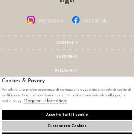
INSTAGRAM
FACEBOOK
CONTATTI
SHOPPING
PAGAMENTI
Cookies & Privacy
Per offrire una miglior esperienza di navigazione questo sito si avvale di cookie di
profilazione. Scegli se accettare o meno tali cookie come descritto nella pagina
Maggiori Informazioni
cookie policy.
CORRIERI
Accetta tutti i cookie
Customizza Cookies