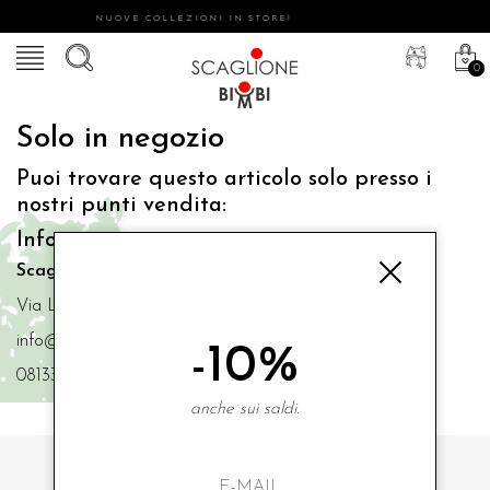
NUOVE COLLEZIONI IN STORE!
0
Solo in negozio
Puoi trovare questo articolo solo presso i
nostri punti vendita:
Info contatti
Scaglione Bimbi di Iacono Maria Angela
Via Luigi Mazzella,73 80077 Ischia
info@scaglionebimbi.com
-10%
0813331162
anche sui saldi.
ISCRIVITI ALLA NOSTRA NEWSLETTER