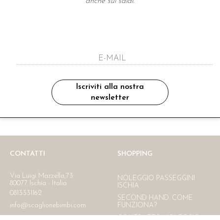
anche sui saldi.
A NEWSLETTER
ho letto ed accettato le condizioni sulla pr
Iscriviti alla nostra
newsletter
Ritiro in negozio
Consegna gratuita in Italia
oltre i 150 €
CONTATTI
SHOPPING
Via Luigi Mazzella,73
NOLEGGIO PASSEGGINI
80077 Ischia - Italia
ISCHIA
0813331162
SECOND HAND. COME
info@scaglionebimbi.com
FUNZIONA?
CONTRATTO NOLEGGIO