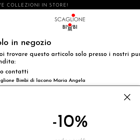
E COLLEZIONI IN STORE!
lo in negozio
oi trovare questo articolo solo presso i nostri pu
ndita:
fo contatti
glione Bimbi di Iacono Maria Angela
 Luigi Mazzella,73 80077 Ischia
o@scaglionebimbi.com
3331162
-10%