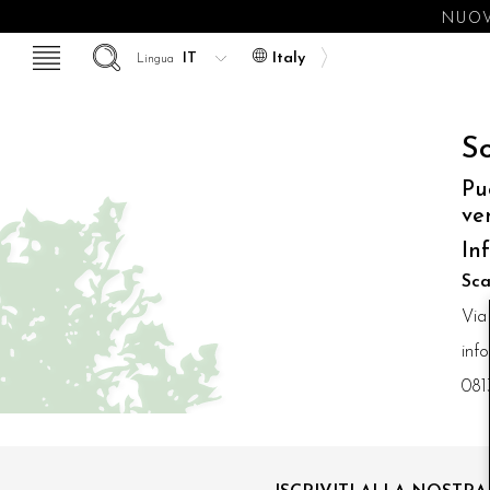
NUOV
Italy
Lingua
So
Pu
ve
In
Sca
Via
inf
081