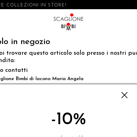
 COLLEZIONI IN STORE!
lo in negozio
oi trovare questo articolo solo presso i nostri pu
ndita:
fo contatti
glione Bimbi di Iacono Maria Angela
 Luigi Mazzella,73 80077 Ischia
o@scaglionebimbi.com
3331162
-10%