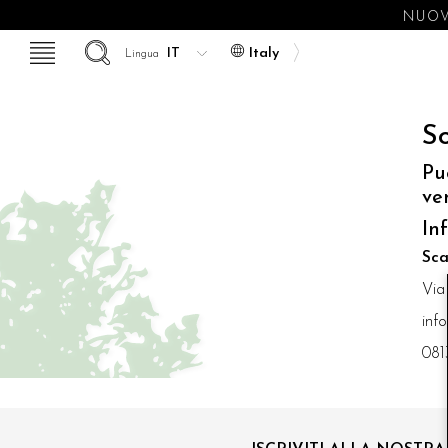
NUOVE
Italy
Lingua
So
Pu
ve
In
Sca
Via
inf
081