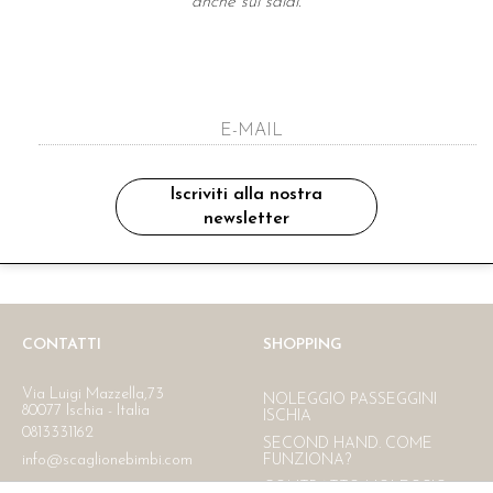
anche sui saldi.
A NEWSLETTER
ho letto ed accettato le condizioni sulla pr
Iscriviti alla nostra
newsletter
Ritiro in negozio
Consegna gratuita in Italia
oltre i 150 €
CONTATTI
SHOPPING
Via Luigi Mazzella,73
NOLEGGIO PASSEGGINI
80077 Ischia - Italia
ISCHIA
0813331162
SECOND HAND. COME
info@scaglionebimbi.com
FUNZIONA?
CONTRATTO NOLEGGIO