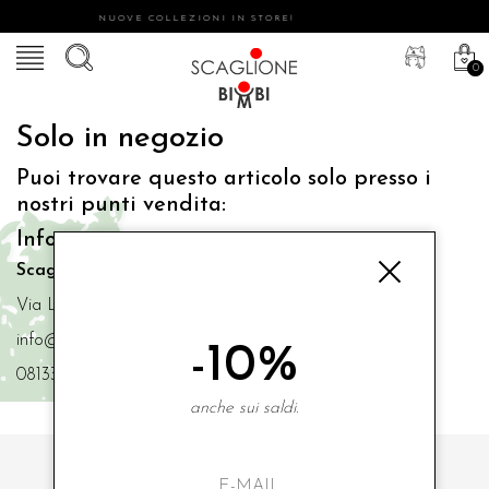
NUOVE COLLEZIONI IN STORE!
0
Solo in negozio
Puoi trovare questo articolo solo presso i
nostri punti vendita:
Info contatti
Scaglione Bimbi di Iacono Maria Angela
Via Luigi Mazzella,73 80077 Ischia
info@scaglionebimbi.com
-10%
0813331162
anche sui saldi.
ISCRIVITI ALLA NOSTRA NEWSLETTER