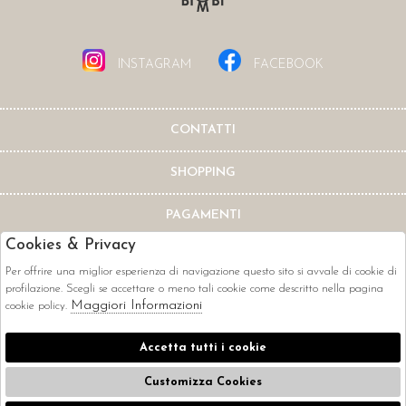
INSTAGRAM
FACEBOOK
CONTATTI
SHOPPING
PAGAMENTI
Cookies & Privacy
Per offrire una miglior esperienza di navigazione questo sito si avvale di cookie di
profilazione. Scegli se accettare o meno tali cookie come descritto nella pagina
Maggiori Informazioni
cookie policy.
CORRIERI
Accetta tutti i cookie
Customizza Cookies