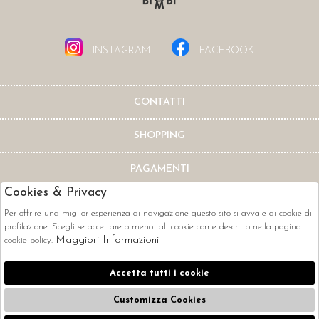
INSTAGRAM
FACEBOOK
CONTATTI
SHOPPING
PAGAMENTI
Cookies & Privacy
Per offrire una miglior esperienza di navigazione questo sito si avvale di cookie di
profilazione. Scegli se accettare o meno tali cookie come descritto nella pagina
Maggiori Informazioni
cookie policy.
CORRIERI
Accetta tutti i cookie
Customizza Cookies