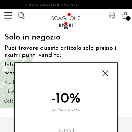
NUOVE COLLEZIONI IN STORE!
0
Solo in negozio
Puoi trovare questo articolo solo presso i
nostri punti vendita:
Info contatti
Scaglione Bimbi di Iacono Maria Angela
Via Luigi Mazzella,73 80077 Ischia
info@scaglionebimbi.com
-10%
0813331162
anche sui saldi.
ISCRIVITI ALLA NOSTRA NEWSLETTER