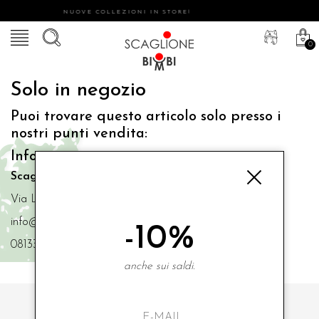
NUOVE COLLEZIONI IN STORE!
0
Solo in negozio
Puoi trovare questo articolo solo presso i
nostri punti vendita:
Info contatti
Scaglione Bimbi di Iacono Maria Angela
Via Luigi Mazzella,73 80077 Ischia
info@scaglionebimbi.com
-10%
0813331162
anche sui saldi.
ISCRIVITI ALLA NOSTRA NEWSLETTER