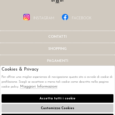
INSTAGRAM
FACEBOOK
CONTATTI
SHOPPING
PAGAMENTI
Cookies & Privacy
Per offrire una miglior esperienza di navigazione questo sito si avvale di cookie di
profilazione. Scegli se accettare o meno tali cookie come descritto nella pagina
Maggiori Informazioni
cookie policy.
CORRIERI
Accetta tutti i cookie
Customizza Cookies