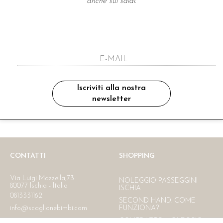
anche sui saldi.
A NEWSLETTER
ho letto ed accettato le condizioni sulla pr
Iscriviti alla nostra
newsletter
Ritiro in negozio
Consegna gratuita in Italia
oltre i 150 €
CONTATTI
SHOPPING
Via Luigi Mazzella,73
NOLEGGIO PASSEGGINI
80077 Ischia - Italia
ISCHIA
0813331162
SECOND HAND. COME
info@scaglionebimbi.com
FUNZIONA?
CONTRATTO NOLEGGIO