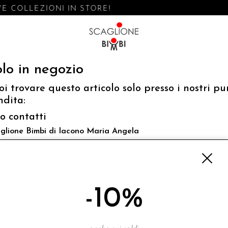
E COLLEZIONI IN STORE!
lo in negozio
oi trovare questo articolo solo presso i nostri pu
ndita:
fo contatti
glione Bimbi di Iacono Maria Angela
 Luigi Mazzella,73 80077 Ischia
o@scaglionebimbi.com
3331162
-10%