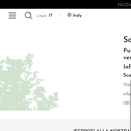
NUOV
Italy
Lingua
So
Pu
ve
In
Sca
Via
inf
081