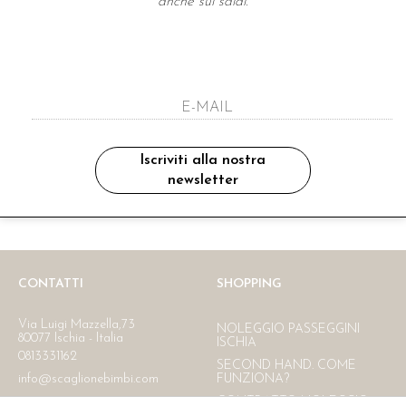
anche sui saldi.
A NEWSLETTER
ho letto ed accettato le condizioni sulla pr
Iscriviti alla nostra
newsletter
Ritiro in negozio
Consegna gratuita in Italia
oltre i 150 €
CONTATTI
SHOPPING
Via Luigi Mazzella,73
NOLEGGIO PASSEGGINI
80077 Ischia - Italia
ISCHIA
0813331162
SECOND HAND. COME
info@scaglionebimbi.com
FUNZIONA?
CONTRATTO NOLEGGIO