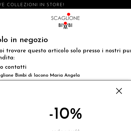
E COLLEZIONI IN STORE!
lo in negozio
oi trovare questo articolo solo presso i nostri pu
ndita:
fo contatti
glione Bimbi di Iacono Maria Angela
 Luigi Mazzella,73 80077 Ischia
o@scaglionebimbi.com
3331162
-10%