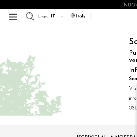
NUOV
Italy
Lingua
So
Pu
ve
In
Sca
Via
inf
081