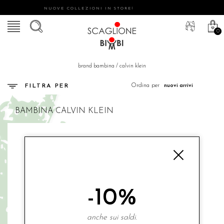
NUOVE COLLEZIONI IN STORE!
0
brand bambina
/
calvin klein
Ordina per
FILTRA PER
BAMBINA
CALVIN KLEIN
-10%
anche sui saldi.