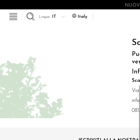
NUOVE
Italy
Lingua
So
Pu
ve
In
Sca
Via
inf
081