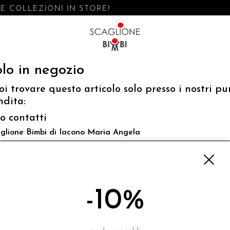
 COLLEZIONI IN STORE!
lo in negozio
oi trovare questo articolo solo presso i nostri pu
ndita:
fo contatti
glione Bimbi di Iacono Maria Angela
 Luigi Mazzella,73 80077 Ischia
o@scaglionebimbi.com
3331162
-10%