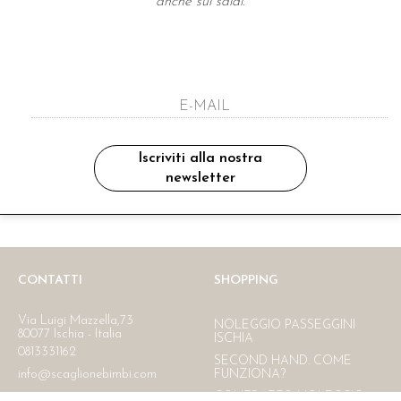
anche sui saldi.
A NEWSLETTER
ho letto ed accettato le condizioni sulla pr
Iscriviti alla nostra
newsletter
Ritiro in negozio
Consegna gratuita in Italia
oltre i 150 €
CONTATTI
SHOPPING
Via Luigi Mazzella,73
NOLEGGIO PASSEGGINI
80077 Ischia - Italia
ISCHIA
0813331162
SECOND HAND. COME
info@scaglionebimbi.com
FUNZIONA?
CONTRATTO NOLEGGIO