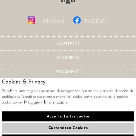
INSTAGRAM
FACEBOOK
CONTATTI
SHOPPING
PAGAMENTI
Cookies & Privacy
Per offrire una miglior esperienza di navigazione questo sito si avvale di cookie di
profilazione. Scegli se accettare o meno tali cookie come descritto nella pagina
Maggiori Informazioni
cookie policy.
CORRIERI
Accetta tutti i cookie
Customizza Cookies