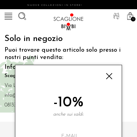
NUOVE COLLEZIONI IN STORE!
0
Solo in negozio
Puoi trovare questo articolo solo presso i
nostri punti vendita:
Info contatti
Scaglione Bimbi di Iacono Maria Angela
Via Luigi Mazzella,73 80077 Ischia
info@scaglionebimbi.com
-10%
0813331162
anche sui saldi.
ISCRIVITI ALLA NOSTRA NEWSLETTER