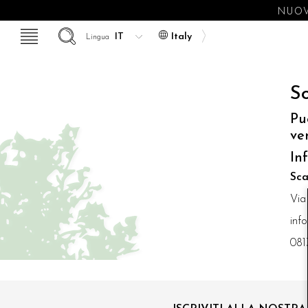
NUOV
Italy
Lingua
So
Pu
ve
In
Sca
Via
inf
081