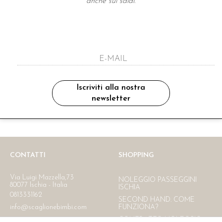
anche sui saldi.
A NEWSLETTER
ho letto ed accettato le condizioni sulla pr
Iscriviti alla nostra
newsletter
Ritiro in negozio
Consegna gratuita in Italia
oltre i 150 €
CONTATTI
SHOPPING
Via Luigi Mazzella,73
NOLEGGIO PASSEGGINI
80077 Ischia - Italia
ISCHIA
0813331162
SECOND HAND. COME
info@scaglionebimbi.com
FUNZIONA?
CONTRATTO NOLEGGIO