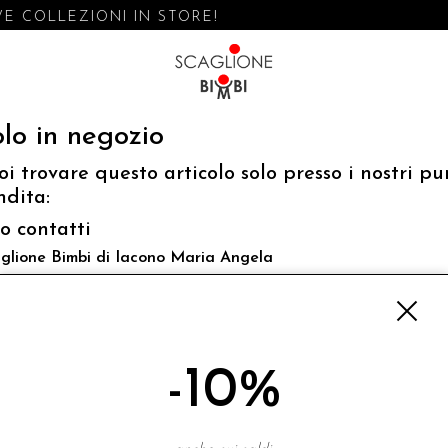
E COLLEZIONI IN STORE!
lo in negozio
oi trovare questo articolo solo presso i nostri pu
ndita:
fo contatti
glione Bimbi di Iacono Maria Angela
 Luigi Mazzella,73 80077 Ischia
o@scaglionebimbi.com
3331162
-10%