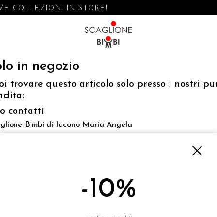
E COLLEZIONI IN STORE!
lo in negozio
oi trovare questo articolo solo presso i nostri pu
ndita:
fo contatti
glione Bimbi di Iacono Maria Angela
 Luigi Mazzella,73 80077 Ischia
o@scaglionebimbi.com
3331162
-10%