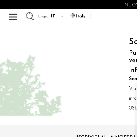
NUOV
Italy
Lingua
So
Pu
ve
In
Sca
Via
inf
081