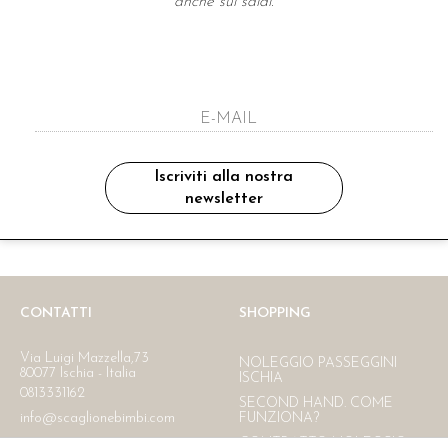
anche sui saldi.
A NEWSLETTER
ho letto ed accettato le condizioni sulla pr
Iscriviti alla nostra
newsletter
Ritiro in negozio
Consegna gratuita in Italia
oltre i 150 €
CONTATTI
SHOPPING
Via Luigi Mazzella,73
NOLEGGIO PASSEGGINI
80077 Ischia - Italia
ISCHIA
0813331162
SECOND HAND. COME
info@scaglionebimbi.com
FUNZIONA?
CONTRATTO NOLEGGIO