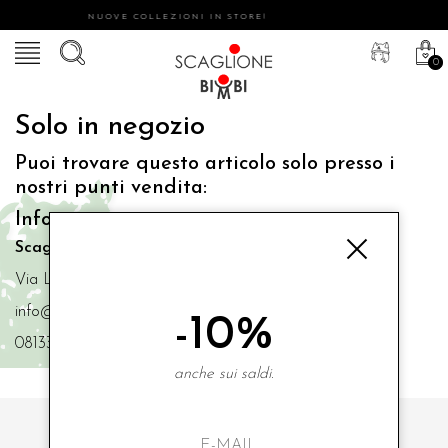
NUOVE COLLEZIONI IN STORE!
0
Solo in negozio
Puoi trovare questo articolo solo presso i
nostri punti vendita:
Info contatti
Scaglione Bimbi di Iacono Maria Angela
Via Luigi Mazzella,73 80077 Ischia
info@scaglionebimbi.com
-10%
0813331162
anche sui saldi.
ISCRIVITI ALLA NOSTRA NEWSLETTER