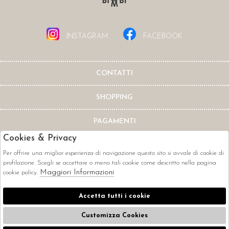
INSTAGRAM
FACEBOOK
CONTATTI
SHOPPING
PAGAMENTI
Cookies & Privacy
Per offrire una miglior esperienza di navigazione questo sito si avvale di cookie di
profilazione. Scegli se accettare o meno tali cookie come descritto nella pagina
Maggiori Informazioni
cookie policy.
CORRIERI
Accetta tutti i cookie
Customizza Cookies