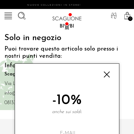
NUOVE COLLEZIONI IN STORE!
0
Solo in negozio
Puoi trovare questo articolo solo presso i
nostri punti vendita:
Info contatti
Scaglione Bimbi di Iacono Maria Angela
Via Luigi Mazzella,73 80077 Ischia
info@scaglionebimbi.com
-10%
0813331162
anche sui saldi.
ISCRIVITI ALLA NOSTRA NEWSLETTER