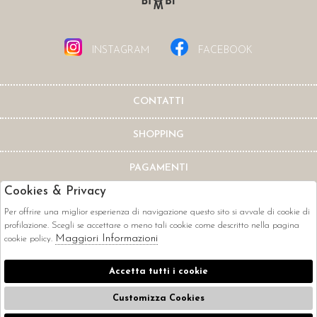
INSTAGRAM
FACEBOOK
CONTATTI
SHOPPING
PAGAMENTI
Cookies & Privacy
Per offrire una miglior esperienza di navigazione questo sito si avvale di cookie di
profilazione. Scegli se accettare o meno tali cookie come descritto nella pagina
Maggiori Informazioni
cookie policy.
CORRIERI
Accetta tutti i cookie
Customizza Cookies