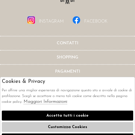
INSTAGRAM
FACEBOOK
CONTATTI
SHOPPING
PAGAMENTI
Cookies & Privacy
Per offrire una miglior esperienza di navigazione questo sito si avvale di cookie di
profilazione. Scegli se accettare o meno tali cookie come descritto nella pagina
Maggiori Informazioni
cookie policy.
CORRIERI
Accetta tutti i cookie
Customizza Cookies