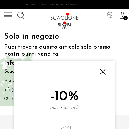
NUOVE COLLEZIONI IN STORE!
0
Solo in negozio
Puoi trovare questo articolo solo presso i
nostri punti vendita:
Info contatti
Scaglione Bimbi di Iacono Maria Angela
Via Luigi Mazzella,73 80077 Ischia
info@scaglionebimbi.com
-10%
0813331162
anche sui saldi.
ISCRIVITI ALLA NOSTRA NEWSLETTER