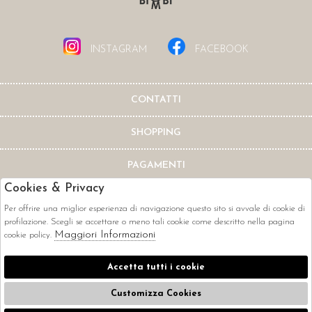
INSTAGRAM
FACEBOOK
CONTATTI
SHOPPING
PAGAMENTI
Cookies & Privacy
Per offrire una miglior esperienza di navigazione questo sito si avvale di cookie di
profilazione. Scegli se accettare o meno tali cookie come descritto nella pagina
Maggiori Informazioni
cookie policy.
CORRIERI
Accetta tutti i cookie
Customizza Cookies