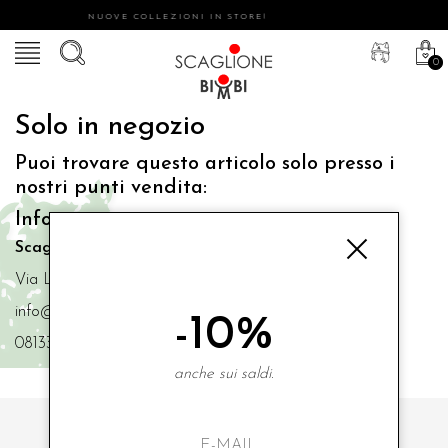
NUOVE COLLEZIONI IN STORE!
0
Solo in negozio
Puoi trovare questo articolo solo presso i
nostri punti vendita:
Info contatti
Scaglione Bimbi di Iacono Maria Angela
Via Luigi Mazzella,73 80077 Ischia
info@scaglionebimbi.com
-10%
0813331162
anche sui saldi.
ISCRIVITI ALLA NOSTRA NEWSLETTER