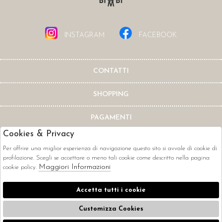
INSTAGRAM
FACEBOOK
CONTATTI
SHOPPING
PAGAMENTI
Cookies & Privacy
Per offrire una miglior esperienza di navigazione questo sito si avvale di cookie di
profilazione. Scegli se accettare o meno tali cookie come descritto nella pagina
Maggiori Informazioni
cookie policy.
CORRIERI
Accetta tutti i cookie
Customizza Cookies