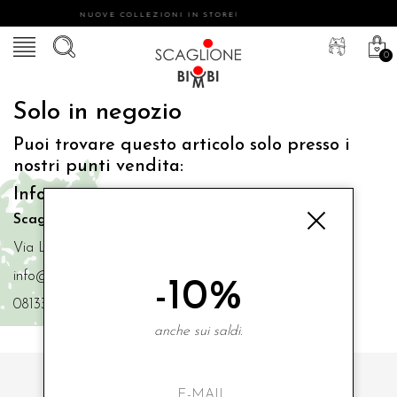
NUOVE COLLEZIONI IN STORE!
0
Solo in negozio
Puoi trovare questo articolo solo presso i
nostri punti vendita:
Info contatti
Scaglione Bimbi di Iacono Maria Angela
Via Luigi Mazzella,73 80077 Ischia
info@scaglionebimbi.com
-10%
0813331162
anche sui saldi.
ISCRIVITI ALLA NOSTRA NEWSLETTER