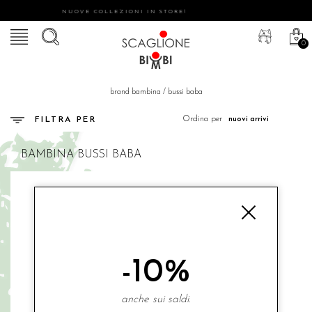
NUOVE COLLEZIONI IN STORE!
0
brand bambina
/
bussi baba
Ordina per
FILTRA PER
BAMBINA
BUSSI BABA
-10%
anche sui saldi.