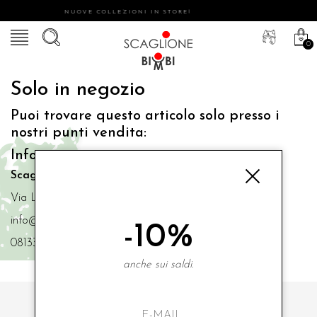
NUOVE COLLEZIONI IN STORE!
0
Solo in negozio
Puoi trovare questo articolo solo presso i
nostri punti vendita:
Info contatti
Scaglione Bimbi di Iacono Maria Angela
Via Luigi Mazzella,73 80077 Ischia
info@scaglionebimbi.com
-10%
0813331162
anche sui saldi.
ISCRIVITI ALLA NOSTRA NEWSLETTER