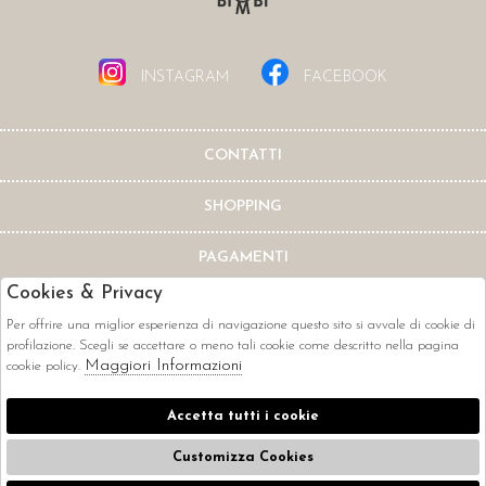
INSTAGRAM
FACEBOOK
CONTATTI
SHOPPING
PAGAMENTI
Cookies & Privacy
Per offrire una miglior esperienza di navigazione questo sito si avvale di cookie di
profilazione. Scegli se accettare o meno tali cookie come descritto nella pagina
Maggiori Informazioni
cookie policy.
CORRIERI
Accetta tutti i cookie
Customizza Cookies