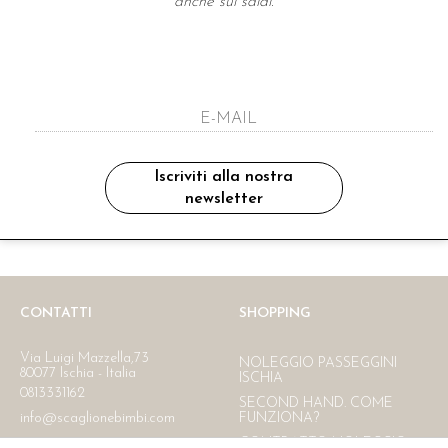
anche sui saldi.
A NEWSLETTER
ho letto ed accettato le condizioni sulla pr
Iscriviti alla nostra
newsletter
Ritiro in negozio
Consegna gratuita in Italia
oltre i 150 €
CONTATTI
SHOPPING
Via Luigi Mazzella,73
NOLEGGIO PASSEGGINI
80077 Ischia - Italia
ISCHIA
0813331162
SECOND HAND. COME
info@scaglionebimbi.com
FUNZIONA?
CONTRATTO NOLEGGIO