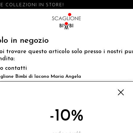
 COLLEZIONI IN STORE!
lo in negozio
oi trovare questo articolo solo presso i nostri pu
ndita:
fo contatti
glione Bimbi di Iacono Maria Angela
 Luigi Mazzella,73 80077 Ischia
o@scaglionebimbi.com
3331162
-10%