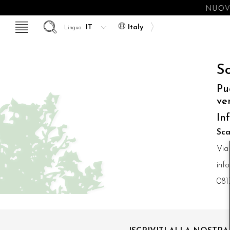
NUOVE
Italy
Lingua
So
Pu
ve
In
Sca
Via
inf
081