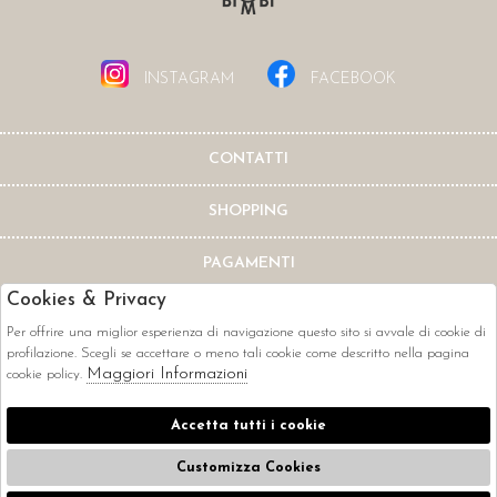
INSTAGRAM
FACEBOOK
CONTATTI
SHOPPING
PAGAMENTI
Cookies & Privacy
Per offrire una miglior esperienza di navigazione questo sito si avvale di cookie di
profilazione. Scegli se accettare o meno tali cookie come descritto nella pagina
Maggiori Informazioni
cookie policy.
CORRIERI
Accetta tutti i cookie
Customizza Cookies