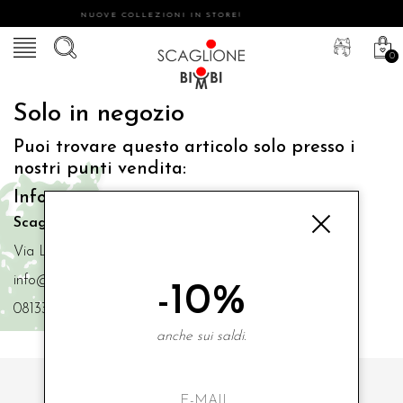
NUOVE COLLEZIONI IN STORE!
0
Solo in negozio
Puoi trovare questo articolo solo presso i
nostri punti vendita:
Info contatti
Scaglione Bimbi di Iacono Maria Angela
Via Luigi Mazzella,73 80077 Ischia
info@scaglionebimbi.com
-10%
0813331162
anche sui saldi.
ISCRIVITI ALLA NOSTRA NEWSLETTER