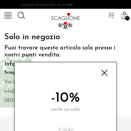
NUOVE COLLEZIONI IN STORE!
0
Solo in negozio
Puoi trovare questo articolo solo presso i
nostri punti vendita:
Info contatti
Scaglione Bimbi di Iacono Maria Angela
Via Luigi Mazzella,73 80077 Ischia
info@scaglionebimbi.com
-10%
0813331162
anche sui saldi.
ISCRIVITI ALLA NOSTRA NEWSLETTER