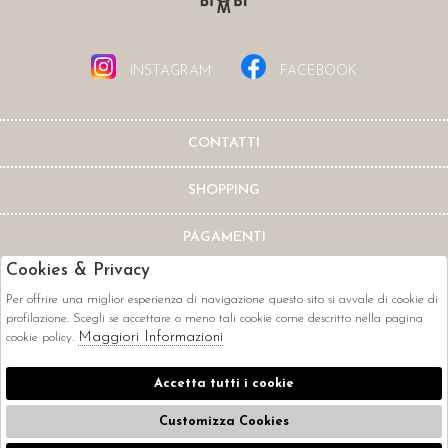
INSTAGRAM
FACEBOOK
CONTATTI
SHOPPING
PAGAMENTI
Cookies & Privacy
Per offrire una miglior esperienza di navigazione questo sito si avvale di cookie di
profilazione. Scegli se accettare o meno tali cookie come descritto nella pagina
Maggiori Informazioni
cookie policy.
CORRIERI
Accetta tutti i cookie
Customizza Cookies