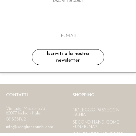
anche sui saldi.
A NEWSLETTER
ho letto ed accettato le condizioni sulla pr
Iscriviti alla nostra
newsletter
Ritiro in negozio
Consegna gratuita in Italia
oltre i 150 €
CONTATTI
SHOPPING
Via Luigi Mazzella,73
NOLEGGIO PASSEGGINI
80077 Ischia - Italia
ISCHIA
0813331162
SECOND HAND. COME
info@scaglionebimbi.com
FUNZIONA?
CONTRATTO NOLEGGIO