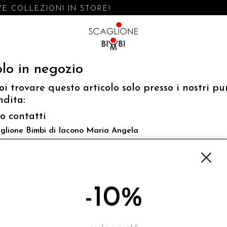
E COLLEZIONI IN STORE!
lo in negozio
oi trovare questo articolo solo presso i nostri pu
ndita:
fo contatti
glione Bimbi di Iacono Maria Angela
 Luigi Mazzella,73 80077 Ischia
o@scaglionebimbi.com
3331162
-10%