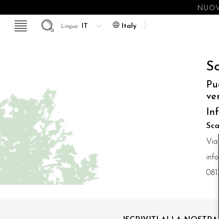
NUOV
Italy
Lingua
So
Pu
ve
In
Sca
Via
inf
081