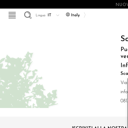
NUOV
Italy
Lingua
So
Pu
ve
In
Sca
Via
inf
081