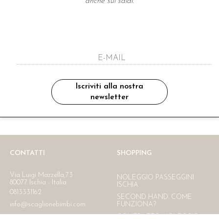
anche sui saldi.
A NEWSLETTER
ho letto ed accettato le condizioni sulla pr
Iscriviti alla nostra
newsletter
Ritiro in negozio
Consegna gratuita in Italia
oltre i 150 €
CONTATTI
SHOPPING
Via Luigi Mazzella,73
NOLEGGIO PASSEGGINI
80077 Ischia - Italia
ISCHIA
0813331162
SECOND HAND. COME
info@scaglionebimbi.com
FUNZIONA?
CONTRATTO NOLEGGIO