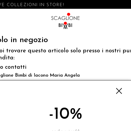
E COLLEZIONI IN STORE!
lo in negozio
oi trovare questo articolo solo presso i nostri pu
ndita:
fo contatti
glione Bimbi di Iacono Maria Angela
 Luigi Mazzella,73 80077 Ischia
o@scaglionebimbi.com
3331162
-10%