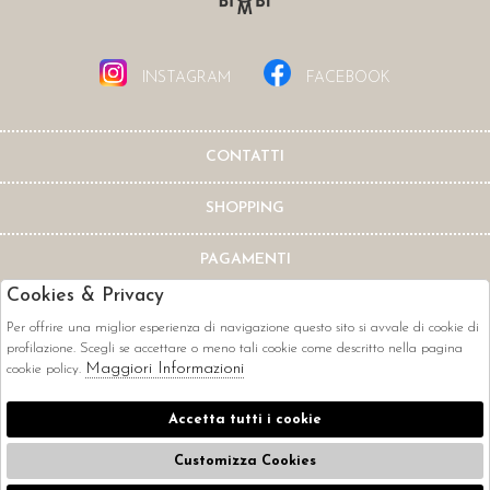
INSTAGRAM
FACEBOOK
CONTATTI
SHOPPING
PAGAMENTI
Cookies & Privacy
Per offrire una miglior esperienza di navigazione questo sito si avvale di cookie di
profilazione. Scegli se accettare o meno tali cookie come descritto nella pagina
Maggiori Informazioni
cookie policy.
CORRIERI
Accetta tutti i cookie
Customizza Cookies