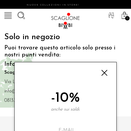
NUOVE COLLEZIONI IN STORE!
0
Solo in negozio
Puoi trovare questo articolo solo presso i
nostri punti vendita:
Info contatti
Scaglione Bimbi di Iacono Maria Angela
Via Luigi Mazzella,73 80077 Ischia
info@scaglionebimbi.com
-10%
0813331162
anche sui saldi.
ISCRIVITI ALLA NOSTRA NEWSLETTER