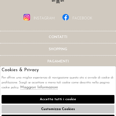
INSTAGRAM
FACEBOOK
CONTATTI
SHOPPING
PAGAMENTI
Cookies & Privacy
Per offrire una miglior esperienza di navigazione questo sito si avvale di cookie di
profilazione. Scegli se accettare o meno tali cookie come descritto nella pagina
Maggiori Informazioni
cookie policy.
CORRIERI
Accetta tutti i cookie
Customizza Cookies