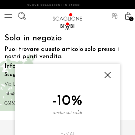
NUOVE COLLEZIONI IN STORE!
0
Solo in negozio
Puoi trovare questo articolo solo presso i
nostri punti vendita:
Info contatti
Scaglione Bimbi di Iacono Maria Angela
Via Luigi Mazzella,73 80077 Ischia
info@scaglionebimbi.com
-10%
0813331162
anche sui saldi.
ISCRIVITI ALLA NOSTRA NEWSLETTER