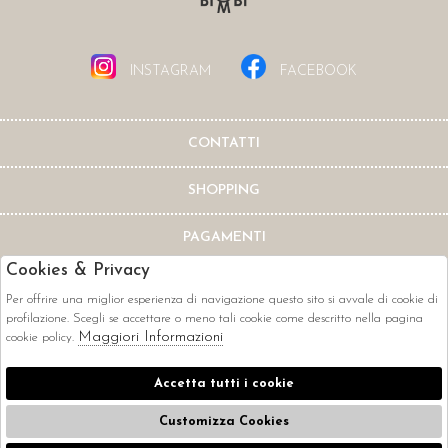
INSTAGRAM
FACEBOOK
CONTATTI
SHOPPING
PAGAMENTI
Cookies & Privacy
Per offrire una miglior esperienza di navigazione questo sito si avvale di cookie di
profilazione. Scegli se accettare o meno tali cookie come descritto nella pagina
Maggiori Informazioni
cookie policy.
CORRIERI
Accetta tutti i cookie
Customizza Cookies