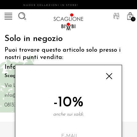
NUOVE COLLEZIONI IN STORE!
0
Solo in negozio
Puoi trovare questo articolo solo presso i
nostri punti vendita:
Info contatti
Scaglione Bimbi di Iacono Maria Angela
Via Luigi Mazzella,73 80077 Ischia
info@scaglionebimbi.com
-10%
0813331162
anche sui saldi.
ISCRIVITI ALLA NOSTRA NEWSLETTER