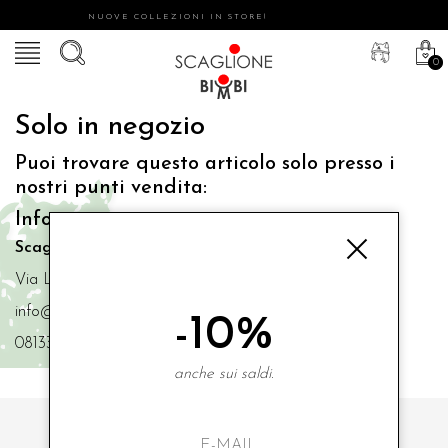
NUOVE COLLEZIONI IN STORE!
0
Solo in negozio
Puoi trovare questo articolo solo presso i
nostri punti vendita:
Info contatti
Scaglione Bimbi di Iacono Maria Angela
Via Luigi Mazzella,73 80077 Ischia
info@scaglionebimbi.com
-10%
0813331162
anche sui saldi.
ISCRIVITI ALLA NOSTRA NEWSLETTER