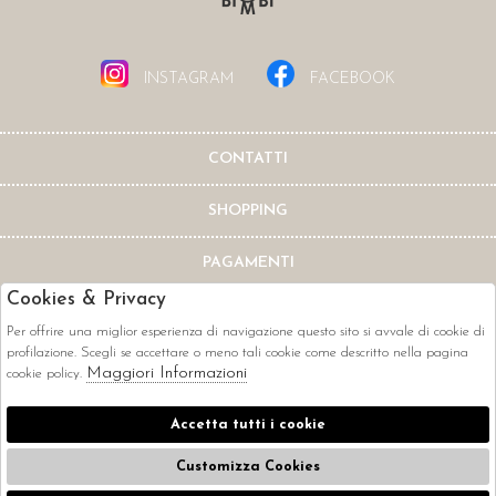
INSTAGRAM
FACEBOOK
CONTATTI
SHOPPING
PAGAMENTI
Cookies & Privacy
Per offrire una miglior esperienza di navigazione questo sito si avvale di cookie di
profilazione. Scegli se accettare o meno tali cookie come descritto nella pagina
Maggiori Informazioni
cookie policy.
CORRIERI
Accetta tutti i cookie
Customizza Cookies