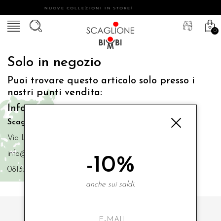
NUOVE COLLEZIONI IN STORE!
0
Solo in negozio
Puoi trovare questo articolo solo presso i
nostri punti vendita:
Info contatti
Scaglione Bimbi di Iacono Maria Angela
Via Luigi Mazzella,73 80077 Ischia
info@scaglionebimbi.com
-10%
0813331162
anche sui saldi.
ISCRIVITI ALLA NOSTRA NEWSLETTER