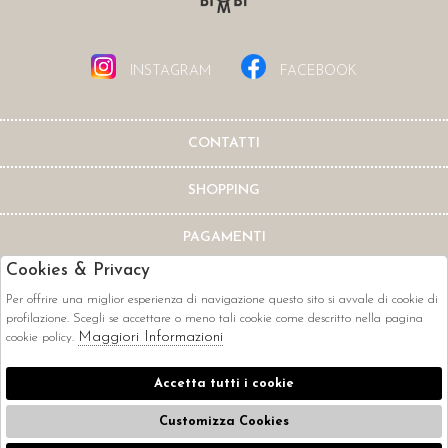
INSTAGRAM
FACEBOOK
CONTATTI
SHOPPING
PAGAMENTI
Cookies & Privacy
Per offrire una miglior esperienza di navigazione questo sito si avvale di cookie di
profilazione. Scegli se accettare o meno tali cookie come descritto nella pagina
Maggiori Informazioni
cookie policy.
CORRIERI
Accetta tutti i cookie
Customizza Cookies