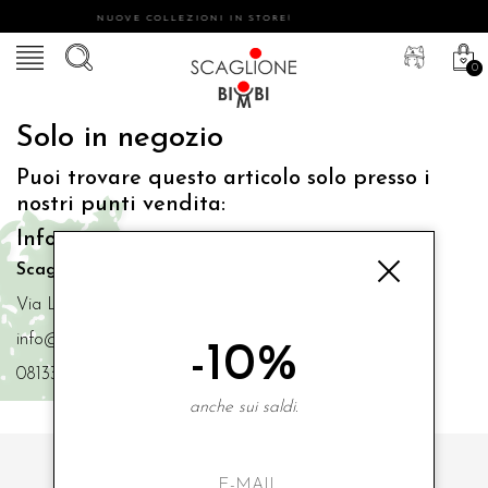
NUOVE COLLEZIONI IN STORE!
0
Solo in negozio
Puoi trovare questo articolo solo presso i
nostri punti vendita:
Info contatti
Scaglione Bimbi di Iacono Maria Angela
Via Luigi Mazzella,73 80077 Ischia
info@scaglionebimbi.com
-10%
0813331162
anche sui saldi.
ISCRIVITI ALLA NOSTRA NEWSLETTER