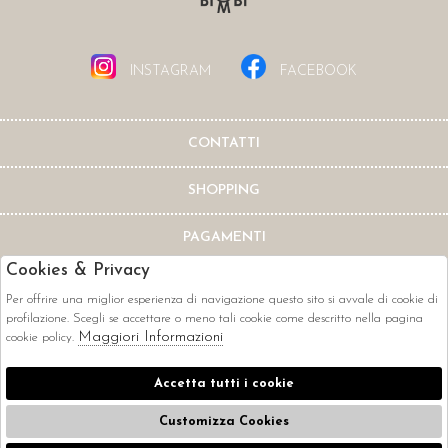
INSTAGRAM
FACEBOOK
CONTATTI
SHOPPING
PAGAMENTI
Cookies & Privacy
Per offrire una miglior esperienza di navigazione questo sito si avvale di cookie di
profilazione. Scegli se accettare o meno tali cookie come descritto nella pagina
Maggiori Informazioni
cookie policy.
CORRIERI
Accetta tutti i cookie
Customizza Cookies