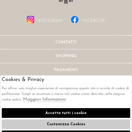
INSTAGRAM
FACEBOOK
CONTATTI
SHOPPING
PAGAMENTI
Cookies & Privacy
Per offrire una miglior esperienza di navigazione questo sito si avvale di cookie di
profilazione. Scegli se accettare o meno tali cookie come descritto nella pagina
Maggiori Informazioni
cookie policy.
CORRIERI
Accetta tutti i cookie
Customizza Cookies