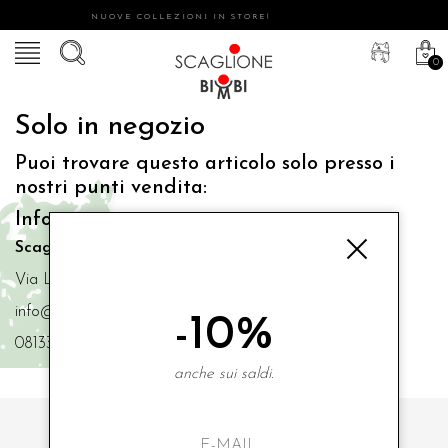
NUOVE COLLEZIONI IN STORE!
0
Solo in negozio
Puoi trovare questo articolo solo presso i
nostri punti vendita:
Info contatti
Scaglione Bimbi di Iacono Maria Angela
Via Luigi Mazzella,73 80077 Ischia
info@scaglionebimbi.com
-10%
0813331162
anche sui saldi.
ISCRIVITI ALLA NOSTRA NEWSLETTER