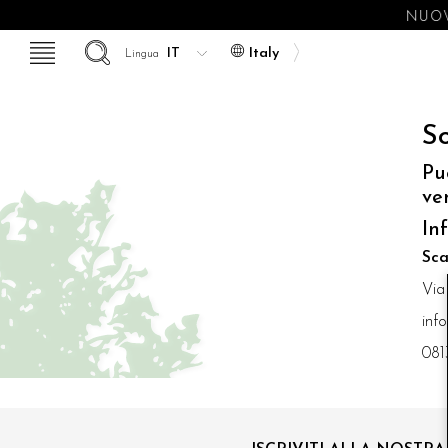
NUOV
Italy
Lingua
So
Pu
ve
In
Sca
Via
inf
081