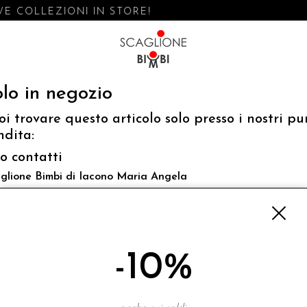
E COLLEZIONI IN STORE!
lo in negozio
oi trovare questo articolo solo presso i nostri pu
ndita:
fo contatti
glione Bimbi di Iacono Maria Angela
 Luigi Mazzella,73 80077 Ischia
o@scaglionebimbi.com
3331162
-10%