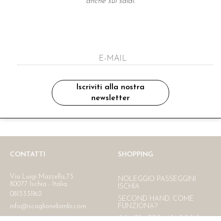
anche sui saldi.
A NEWSLETTER
ho letto ed accettato le condizioni sulla pr
Iscriviti alla nostra
newsletter
Ritiro in negozio
Consegna gratuita in Italia
oltre i 150 €
CONTATTI
SHOPPING
Via Luigi Mazzella,73
NOLEGGIO PASSEGGINI
80077 Ischia - Italia
ISCHIA
0813331162
SECOND HAND. COME
info@scaglionebimbi.com
FUNZIONA?
CONTRATTO NOLEGGIO