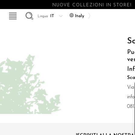
NUOVE COLLEZIONI IN STORE!
Italy
Lingua
So
Pu
ve
In
Sca
Via
inf
081