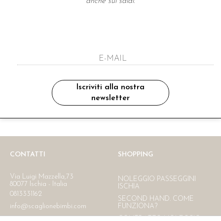
anche sui saldi.
A NEWSLETTER
ho letto ed accettato le condizioni sulla pr
Iscriviti alla nostra
newsletter
Ritiro in negozio
Consegna gratuita in Italia
oltre i 150 €
CONTATTI
SHOPPING
Via Luigi Mazzella,73
NOLEGGIO PASSEGGINI
80077 Ischia - Italia
ISCHIA
0813331162
SECOND HAND. COME
info@scaglionebimbi.com
FUNZIONA?
CONTRATTO NOLEGGIO