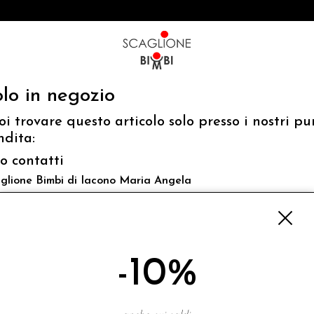
lo in negozio
oi trovare questo articolo solo presso i nostri pu
ndita:
fo contatti
glione Bimbi di Iacono Maria Angela
 Luigi Mazzella,73 80077 Ischia
o@scaglionebimbi.com
3331162
-10%